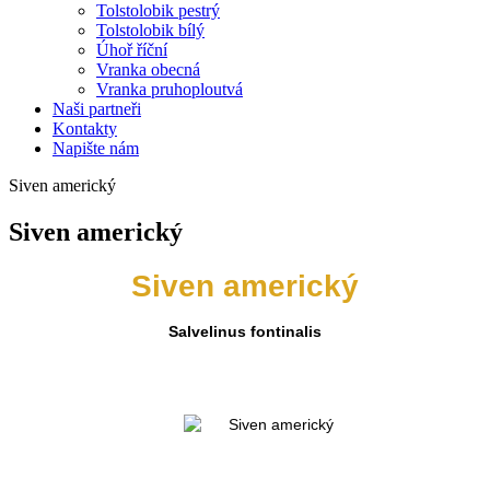
Tolstolobik pestrý
Tolstolobik bílý
Úhoř říční
Vranka obecná
Vranka pruhoploutvá
Naši partneři
Kontakty
Napište nám
Siven americký
Siven americký
Siven americký
Salvelinus fontinalis