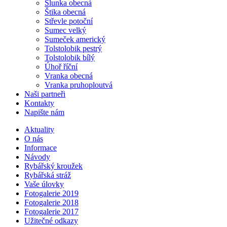
Slunka obecná
Štika obecná
Střevle potoční
Sumec velký
Sumeček americký
Tolstolobik pestrý
Tolstolobik bílý
Úhoř říční
Vranka obecná
Vranka pruhoploutvá
Naši partneři
Kontakty
Napište nám
Aktuality
O nás
Informace
Návody
Rybářský kroužek
Rybářská stráž
Vaše úlovky
Fotogalerie 2019
Fotogalerie 2018
Fotogalerie 2017
Užitečné odkazy