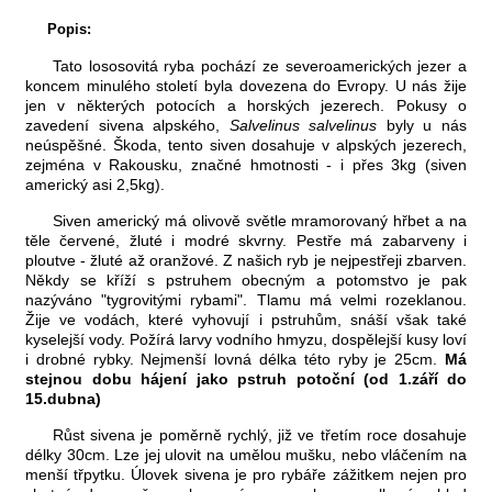
Popis:
Tato lososovitá ryba pochází ze severoamerických jezer a
koncem minulého století byla dovezena do Evropy. U nás žije
jen v některých potocích a horských jezerech. Pokusy o
zavedení sivena alpského,
Salvelinus salvelinus
byly u nás
neúspěšné. Škoda, tento siven dosahuje v alpských jezerech,
zejména v Rakousku, značné hmotnosti - i přes 3kg (siven
americký asi 2,5kg).
Siven americký má olivově světle mramorovaný hřbet a na
těle červené, žluté i modré skvrny. Pestře má zabarveny i
ploutve - žluté až oranžové. Z našich ryb je nejpestřeji zbarven.
Někdy se kříží s pstruhem obecným a potomstvo je pak
nazýváno "tygrovitými rybami". Tlamu má velmi rozeklanou.
Žije ve vodách, které vyhovují i pstruhům, snáší však také
kyselejší vody. Požírá larvy vodního hmyzu, dospělejší kusy loví
i drobné rybky. Nejmenší lovná délka této ryby je 25cm.
Má
stejnou dobu hájení jako pstruh potoční (od 1.září do
15.dubna)
Růst sivena je poměrně rychlý, již ve třetím roce dosahuje
délky 30cm. Lze jej ulovit na umělou mušku, nebo vláčením na
menší třpytku. Úlovek sivena je pro rybáře zážitkem nejen pro