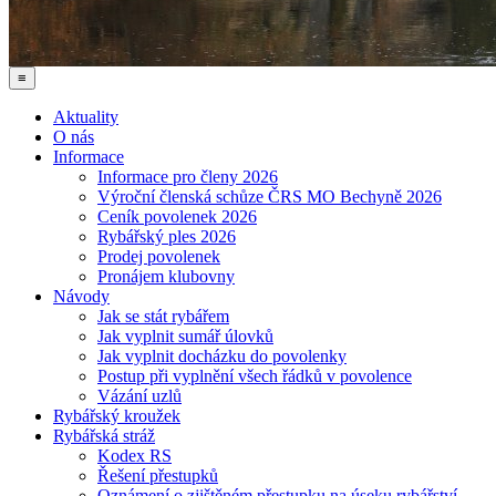
≡
Aktuality
O nás
Informace
Informace pro členy 2026
Výroční členská schůze ČRS MO Bechyně 2026
Ceník povolenek 2026
Rybářský ples 2026
Prodej povolenek
Pronájem klubovny
Návody
Jak se stát rybářem
Jak vyplnit sumář úlovků
Jak vyplnit docházku do povolenky
Postup při vyplnění všech řádků v povolence
Vázání uzlů
Rybářský kroužek
Rybářská stráž
Kodex RS
Řešení přestupků
Oznámení o zjištěném přestupku na úseku rybářství