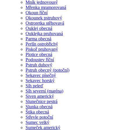
Mník jednovousý
Mřenka mramorovaná
Okoun říční
Okounek pstruhový
Ostroretka stěhovavá
Ouklej obecná
Ouklejka pruhovaná
Parma obecná
Perlín ostrobřichý
Piskoř pruhovaný
Plotice obecná
Podoustev říční
Pstruh duhový
Pstruh obecný (potoční)
Sekavec písečný
Sekavec horský
Síh peleď
Síh severní (maréna)
Siven americký
Slunečnice pestrá
Slunka obecná
Štika obecná
Střevle potoční
Sumec velký
Sumeček americký