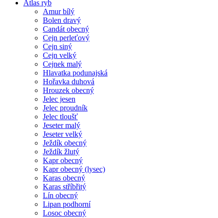
Atlas ryb
Amur bílý
Bolen dravý
Candát obecný
Cejn perleťový
Cejn siný
Cejn velký
Cejnek malý
Hlavatka podunajská
Hořavka duhová
Hrouzek obecný
Jelec jesen
Jelec proudník
Jelec tloušť
Jeseter malý
Jeseter velký
Ježdík obecný
Ježdík žlutý
Kapr obecný
Kapr obecný (lysec)
Karas obecný
Karas stříbřitý
Lín obecný
Lipan podhorní
Losoc obecný