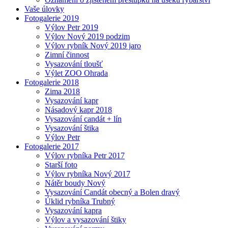
Vaše úlovky
Fotogalerie 2019
Výlov Petr 2019
Výlov Nový 2019 podzim
Výlov rybník Nový 2019 jaro
Zimní činnost
Vysazování tloušť
Výlet ZOO Ohrada
Fotogalerie 2018
Zima 2018
Vysazování kapr
Násadový kapr 2018
Vysazování candát + lín
Vysazování štika
Výlov Petr
Fotogalerie 2017
Výlov rybníka Petr 2017
Starší foto
Výlov rybníka Nový 2017
Nátěr boudy Nový
Vysazování Candát obecný a Bolen dravý
Úklid rybníka Trubný
Vysazování kapra
Výlov a vysazování štiky