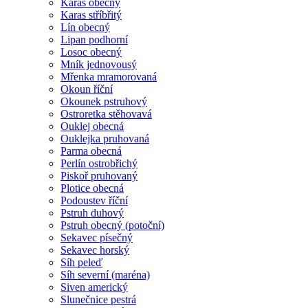
Karas obecný
Karas stříbřitý
Lín obecný
Lipan podhorní
Losoc obecný
Mník jednovousý
Mřenka mramorovaná
Okoun říční
Okounek pstruhový
Ostroretka stěhovavá
Ouklej obecná
Ouklejka pruhovaná
Parma obecná
Perlín ostrobřichý
Piskoř pruhovaný
Plotice obecná
Podoustev říční
Pstruh duhový
Pstruh obecný (potoční)
Sekavec písečný
Sekavec horský
Síh peleď
Síh severní (maréna)
Siven americký
Slunečnice pestrá