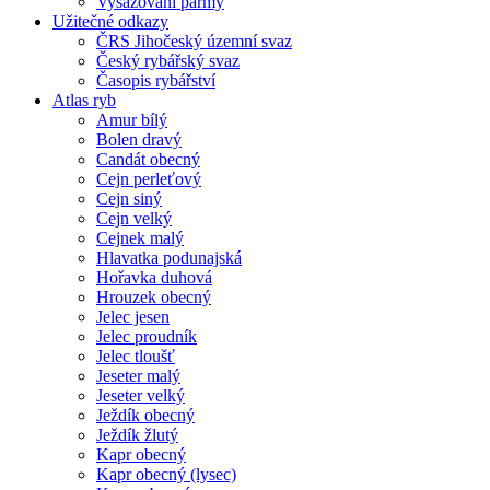
Vysazování parmy
Užitečné odkazy
ČRS Jihočeský územní svaz
Český rybářský svaz
Časopis rybářství
Atlas ryb
Amur bílý
Bolen dravý
Candát obecný
Cejn perleťový
Cejn siný
Cejn velký
Cejnek malý
Hlavatka podunajská
Hořavka duhová
Hrouzek obecný
Jelec jesen
Jelec proudník
Jelec tloušť
Jeseter malý
Jeseter velký
Ježdík obecný
Ježdík žlutý
Kapr obecný
Kapr obecný (lysec)