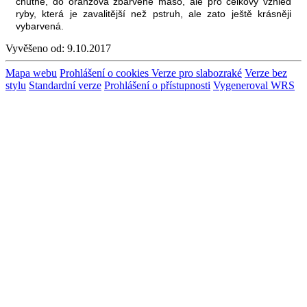
chutné, do oranžova zbarvené maso, ale pro celkový vzhled
ryby, která je zavalitější než pstruh, ale zato ještě krásněji
vybarvená.
Vyvěšeno od:
9.10.2017
Mapa webu
Prohlášení o cookies
Verze pro slabozraké
Verze bez
stylu
Standardní verze
Prohlášení o přístupnosti
Vygeneroval WRS