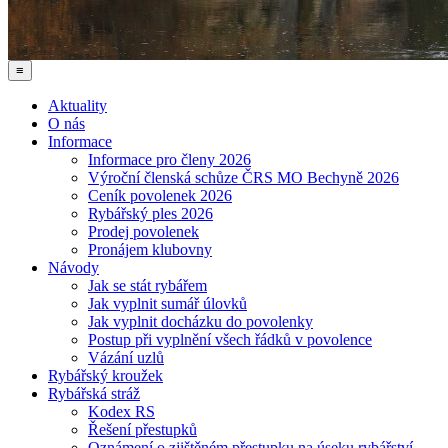
≡
Aktuality
O nás
Informace
Informace pro členy 2026
Výroční členská schůze ČRS MO Bechyně 2026
Ceník povolenek 2026
Rybářský ples 2026
Prodej povolenek
Pronájem klubovny
Návody
Jak se stát rybářem
Jak vyplnit sumář úlovků
Jak vyplnit docházku do povolenky
Postup při vyplnění všech řádků v povolence
Vázání uzlů
Rybářský kroužek
Rybářská stráž
Kodex RS
Řešení přestupků
Oznámení o zjištěném přestupku na úseku rybářství