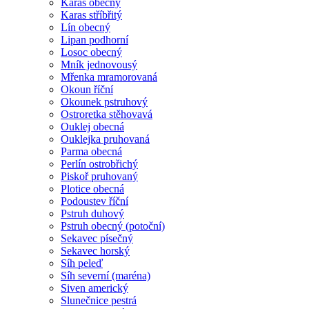
Karas obecný
Karas stříbřitý
Lín obecný
Lipan podhorní
Losoc obecný
Mník jednovousý
Mřenka mramorovaná
Okoun říční
Okounek pstruhový
Ostroretka stěhovavá
Ouklej obecná
Ouklejka pruhovaná
Parma obecná
Perlín ostrobřichý
Piskoř pruhovaný
Plotice obecná
Podoustev říční
Pstruh duhový
Pstruh obecný (potoční)
Sekavec písečný
Sekavec horský
Síh peleď
Síh severní (maréna)
Siven americký
Slunečnice pestrá