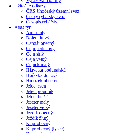
Vysazování parmy
Užitečné odkazy
ČRS Jihočeský územní svaz
Český rybářský svaz
Časopis rybářství
Atlas ryb
Amur bílý
Bolen dravý
Candát obecný
Cejn perleťový
Cejn siný
Cejn velký
Cejnek malý
Hlavatka podunajská
Hořavka duhová
Hrouzek obecný
Jelec jesen
Jelec proudník
Jelec tloušť
Jeseter malý
Jeseter velký
Ježdík obecný
Ježdík žlutý
Kapr obecný
Kapr obecný (lysec)