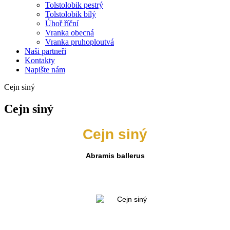
Tolstolobik pestrý
Tolstolobik bílý
Úhoř říční
Vranka obecná
Vranka pruhoploutvá
Naši partneři
Kontakty
Napište nám
Cejn siný
Cejn siný
Cejn siný
Abramis ballerus