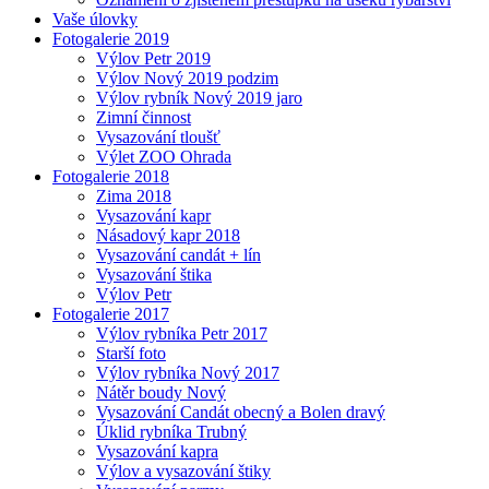
Vaše úlovky
Fotogalerie 2019
Výlov Petr 2019
Výlov Nový 2019 podzim
Výlov rybník Nový 2019 jaro
Zimní činnost
Vysazování tloušť
Výlet ZOO Ohrada
Fotogalerie 2018
Zima 2018
Vysazování kapr
Násadový kapr 2018
Vysazování candát + lín
Vysazování štika
Výlov Petr
Fotogalerie 2017
Výlov rybníka Petr 2017
Starší foto
Výlov rybníka Nový 2017
Nátěr boudy Nový
Vysazování Candát obecný a Bolen dravý
Úklid rybníka Trubný
Vysazování kapra
Výlov a vysazování štiky