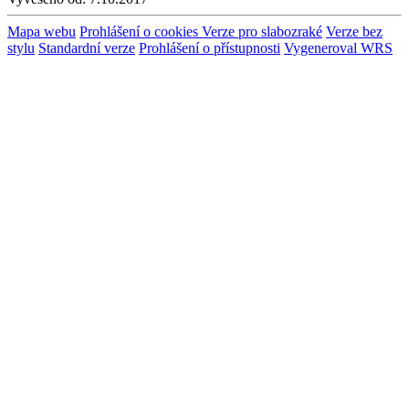
Mapa webu
Prohlášení o cookies
Verze pro slabozraké
Verze bez
stylu
Standardní verze
Prohlášení o přístupnosti
Vygeneroval WRS