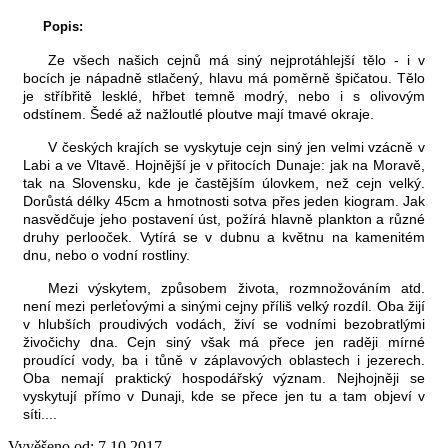
Popis:
Ze všech našich cejnů má siný nejprotáhlejší tělo - i v
bocích je nápadně stlačený, hlavu má poměrně špičatou. Tělo
je stříbřitě lesklé, hřbet temně modrý, nebo i s olivovým
odstínem. Šedé až nažloutlé ploutve mají tmavé okraje.
V českých krajích se vyskytuje cejn siný jen velmi vzácně v
Labi a ve Vltavě. Hojnější je v přitocích Dunaje: jak na Moravě,
tak na Slovensku, kde je častějším úlovkem, než cejn velký.
Dorůstá délky 45cm a hmotnosti sotva přes jeden kiogram. Jak
nasvědčuje jeho postavení úst, požírá hlavně plankton a různé
druhy perlooček. Vytírá se v dubnu a květnu na kamenitém
dnu, nebo o vodní rostliny.
Mezi výskytem, způsobem života, rozmnožováním atd.
není mezi perleťovými a sinými cejny příliš velký rozdíl. Oba žijí
v hlubších proudivých vodách, živí se vodními bezobratlými
živočichy dna. Cejn siný však má přece jen raději mírné
proudící vody, ba i tůně v záplavových oblastech i jezerech.
Oba nemají praktický hospodářský význam. Nejhojněji se
vyskytují přímo v Dunaji, kde se přece jen tu a tam objeví v
síti....
Vyvěšeno od:
7.10.2017