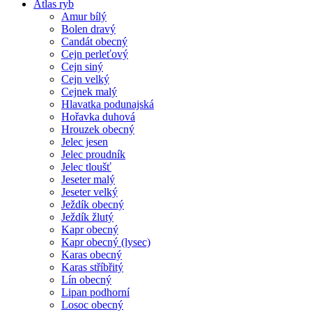
Atlas ryb
Amur bílý
Bolen dravý
Candát obecný
Cejn perleťový
Cejn siný
Cejn velký
Cejnek malý
Hlavatka podunajská
Hořavka duhová
Hrouzek obecný
Jelec jesen
Jelec proudník
Jelec tloušť
Jeseter malý
Jeseter velký
Ježdík obecný
Ježdík žlutý
Kapr obecný
Kapr obecný (lysec)
Karas obecný
Karas stříbřitý
Lín obecný
Lipan podhorní
Losoc obecný