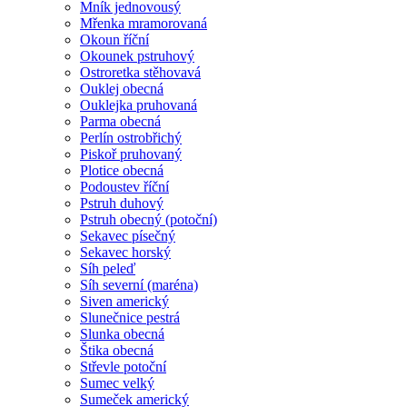
Mník jednovousý
Mřenka mramorovaná
Okoun říční
Okounek pstruhový
Ostroretka stěhovavá
Ouklej obecná
Ouklejka pruhovaná
Parma obecná
Perlín ostrobřichý
Piskoř pruhovaný
Plotice obecná
Podoustev říční
Pstruh duhový
Pstruh obecný (potoční)
Sekavec písečný
Sekavec horský
Síh peleď
Síh severní (maréna)
Siven americký
Slunečnice pestrá
Slunka obecná
Štika obecná
Střevle potoční
Sumec velký
Sumeček americký