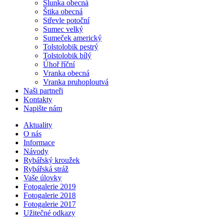
Slunka obecná
Štika obecná
Střevle potoční
Sumec velký
Sumeček americký
Tolstolobik pestrý
Tolstolobik bílý
Úhoř říční
Vranka obecná
Vranka pruhoploutvá
Naši partneři
Kontakty
Napište nám
Aktuality
O nás
Informace
Návody
Rybářský kroužek
Rybářská stráž
Vaše úlovky
Fotogalerie 2019
Fotogalerie 2018
Fotogalerie 2017
Užitečné odkazy