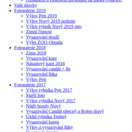
Vaše úlovky
Fotogalerie 2019
Výlov Petr 2019
Výlov Nový 2019 podzim
Výlov rybník Nový 2019 jaro
Zimní činnost
Vysazování tloušť
Výlet ZOO Ohrada
Fotogalerie 2018
Zima 2018
Vysazování kapr
Násadový kapr 2018
Vysazování candát + lín
Vysazování štika
Výlov Petr
Fotogalerie 2017
Výlov rybníka Petr 2017
Starší foto
Výlov rybníka Nový 2017
Nátěr boudy Nový
Vysazování Candát obecný a Bolen dravý
Úklid rybníka Trubný
Vysazování kapra
Výlov a vysazování štiky