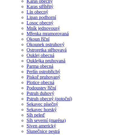
Karas obecný
Karas stříbřitý
Lín obecný
Lipan podhorní
Losoc obecný
Mník jednovousý
Mřenka mramorovaná
Okoun říční
Okounek pstruhový
Ostroretka stěhovavá
Ouklej obecná
Ouklejka pruhovaná
Parma obecná
Perlín ostrobřichý
Piskoř pruhovaný
Plotice obecná
Podoustev říční
Pstruh duhový
Pstruh obecný (potoční)
Sekavec písečný
Sekavec horský
Síh peleď
Síh severní (maréna)
Siven americký
Slunečnice pestrá