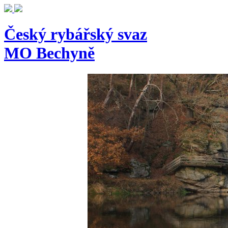
Český rybářský svaz
MO Bechyně