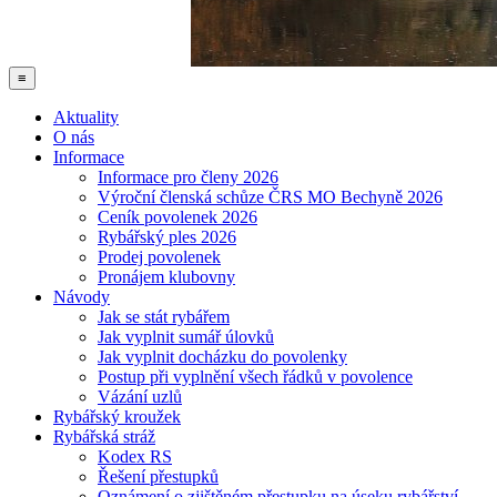
≡
Aktuality
O nás
Informace
Informace pro členy 2026
Výroční členská schůze ČRS MO Bechyně 2026
Ceník povolenek 2026
Rybářský ples 2026
Prodej povolenek
Pronájem klubovny
Návody
Jak se stát rybářem
Jak vyplnit sumář úlovků
Jak vyplnit docházku do povolenky
Postup při vyplnění všech řádků v povolence
Vázání uzlů
Rybářský kroužek
Rybářská stráž
Kodex RS
Řešení přestupků
Oznámení o zjištěném přestupku na úseku rybářství