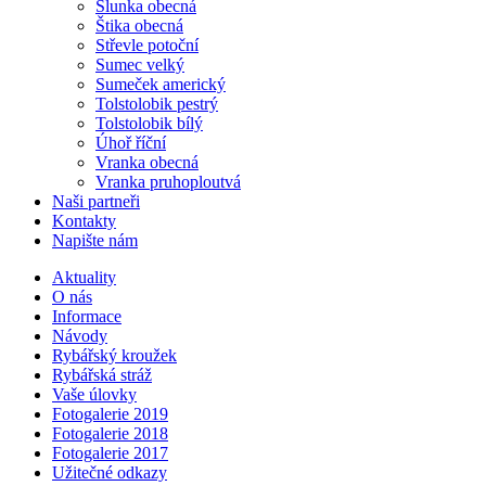
Slunka obecná
Štika obecná
Střevle potoční
Sumec velký
Sumeček americký
Tolstolobik pestrý
Tolstolobik bílý
Úhoř říční
Vranka obecná
Vranka pruhoploutvá
Naši partneři
Kontakty
Napište nám
Aktuality
O nás
Informace
Návody
Rybářský kroužek
Rybářská stráž
Vaše úlovky
Fotogalerie 2019
Fotogalerie 2018
Fotogalerie 2017
Užitečné odkazy