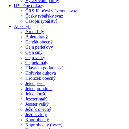
Vysazování parmy
Užitečné odkazy
ČRS Jihočeský územní svaz
Český rybářský svaz
Časopis rybářství
Atlas ryb
Amur bílý
Bolen dravý
Candát obecný
Cejn perleťový
Cejn siný
Cejn velký
Cejnek malý
Hlavatka podunajská
Hořavka duhová
Hrouzek obecný
Jelec jesen
Jelec proudník
Jelec tloušť
Jeseter malý
Jeseter velký
Ježdík obecný
Ježdík žlutý
Kapr obecný
Kapr obecný (lysec)