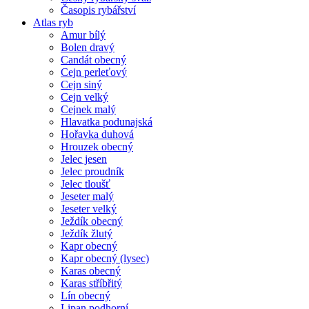
Časopis rybářství
Atlas ryb
Amur bílý
Bolen dravý
Candát obecný
Cejn perleťový
Cejn siný
Cejn velký
Cejnek malý
Hlavatka podunajská
Hořavka duhová
Hrouzek obecný
Jelec jesen
Jelec proudník
Jelec tloušť
Jeseter malý
Jeseter velký
Ježdík obecný
Ježdík žlutý
Kapr obecný
Kapr obecný (lysec)
Karas obecný
Karas stříbřitý
Lín obecný
Lipan podhorní