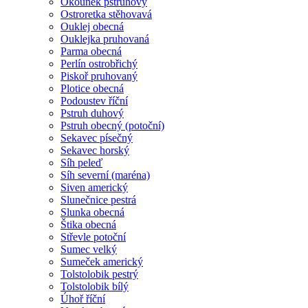
Okounek pstruhový
Ostroretka stěhovavá
Ouklej obecná
Ouklejka pruhovaná
Parma obecná
Perlín ostrobřichý
Piskoř pruhovaný
Plotice obecná
Podoustev říční
Pstruh duhový
Pstruh obecný (potoční)
Sekavec písečný
Sekavec horský
Síh peleď
Síh severní (maréna)
Siven americký
Slunečnice pestrá
Slunka obecná
Štika obecná
Střevle potoční
Sumec velký
Sumeček americký
Tolstolobik pestrý
Tolstolobik bílý
Úhoř říční