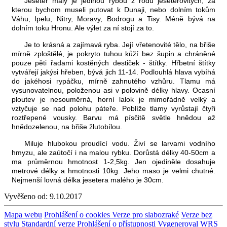
Jeseter malý je jedinou rybou z rodu jeseterovitých, za
kterou bychom museli putovat k Dunaji, nebo dolním tokům
Váhu, Ipelu, Nitry, Moravy, Bodrogu a Tisy. Méně bývá na
dolním toku Hronu. Ale výlet za ní stojí za to.
Je to krásná a zajímavá ryba. Její vřetenovité tělo, na břiše
mírně zploštělé, je pokryto tuhou kůží bez šupin a chráněné
pouze pěti řadami kostěných destiček - štítky. Hřbetní štítky
vytvářejí jakýsi hřeben, bývá jich 11-14. Podlouhlá hlava vybíhá
do jakéhosi rypáčku, mírně zahnutého vzhůru. Tlamu má
vysunovatelnou, položenou asi v polovině délky hlavy. Ocasní
ploutev je nesouměrná, horní lalok je mimořádně velký a
vztyčuje se nad polohu páteře. Poblíže tlamy vyrůstají čtyři
roztřepené vousky. Barvu má písčitě světle hnědou až
hnědozelenou, na břiše žlutobílou.
Miluje hlubokou proudící vodu. Živí se larvami vodního
hmyzu, ale zaútočí i na malou rybku. Dorůstá délky 40-50cm a
ma průměrnou hmotnost 1-2,5kg. Jen ojediněle dosahuje
metrové délky a hmotnosti 10kg. Jeho maso je velmi chutné.
Nejmenší lovná délka jesetera malého je 30cm.
Vyvěšeno od:
9.10.2017
Mapa webu
Prohlášení o cookies
Verze pro slabozraké
Verze bez
stylu
Standardní verze
Prohlášení o přístupnosti
Vygeneroval WRS