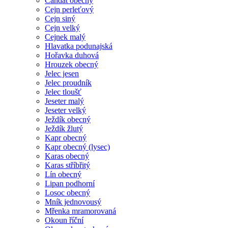
Candát obecný
Cejn perleťový
Cejn siný
Cejn velký
Cejnek malý
Hlavatka podunajská
Hořavka duhová
Hrouzek obecný
Jelec jesen
Jelec proudník
Jelec tloušť
Jeseter malý
Jeseter velký
Ježdík obecný
Ježdík žlutý
Kapr obecný
Kapr obecný (lysec)
Karas obecný
Karas stříbřitý
Lín obecný
Lipan podhorní
Losoc obecný
Mník jednovousý
Mřenka mramorovaná
Okoun říční