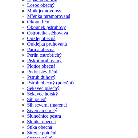
Losoc obecný
Mník jednovousý
Mřenka mramorovaná
Okoun říční
Okounek pstruhový
Ostroretka stěhovavá
Ouklej obecná
Ouklejka pruhovaná
Parma obecná
Perlín ostrobřichý
Piskoř pruhovaný
Plotice obecná
Podoustev říční
Pstruh duhový
Pstruh obecný (potoční)
Sekavec písečný
Sekavec horský
Síh peleď
Síh severní (maréna)
Siven americký
Slunečnice pestrá
Slunka obecná
Štika obecná
Střevle potoční