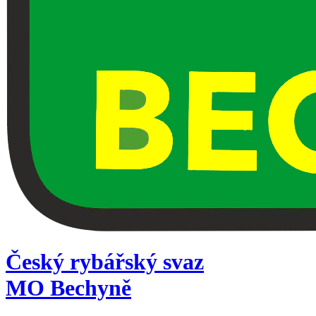
Český rybářský svaz
MO Bechyně