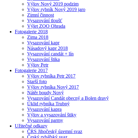
Výlov Nový 2019 podzim
Výlov rybník Nový 2019 jaro
Zimní činnost
Vysazování tloušť
Výlet ZOO Ohrada
Fotogalerie 2018
Zima 2018
Vysazování kapr
Násadový kapr 2018
Vysazování candát + lín
Vysazování štika
Výlov Petr
Fotogalerie 2017
Výlov rybníka Petr 2017
Starší foto
Výlov rybníka Nový 2017
Nátěr boudy Nový
Vysazování Candát obecný a Bolen dravý
Úklid rybníka Trubný
Vysazování kapra
Výlov a vysazování štiky
Vysazování parmy
Užitečné odkazy
ČRS Jihočeský územní svaz
Český rybářský svaz