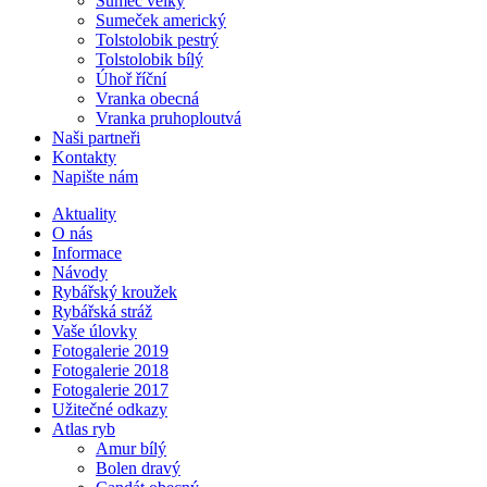
Sumec velký
Sumeček americký
Tolstolobik pestrý
Tolstolobik bílý
Úhoř říční
Vranka obecná
Vranka pruhoploutvá
Naši partneři
Kontakty
Napište nám
Aktuality
O nás
Informace
Návody
Rybářský kroužek
Rybářská stráž
Vaše úlovky
Fotogalerie 2019
Fotogalerie 2018
Fotogalerie 2017
Užitečné odkazy
Atlas ryb
Amur bílý
Bolen dravý