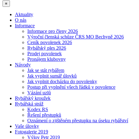
≡
Aktuality
O nás
Informace
Informace pro členy 2026
Výroční členská schůze ČRS MO Bechyně 2026
Ceník povolenek 2026
Rybářský ples 2026
Prodej povolenek
Pronájem klubovny
Návody
Jak se stát rybářem
Jak vyplnit sumář úlovků
Jak vyplnit docházku do povolenky
Postup při vyplnění všech řádků v povolence
Vázání uzlů
Rybářský kroužek
Rybářská stráž
Kodex RS
Řešení přestupků
Oznámení o zjištěném přestupku na úseku rybářství
Vaše úlovky
Fotogalerie 2019
Výlov Petr 2019